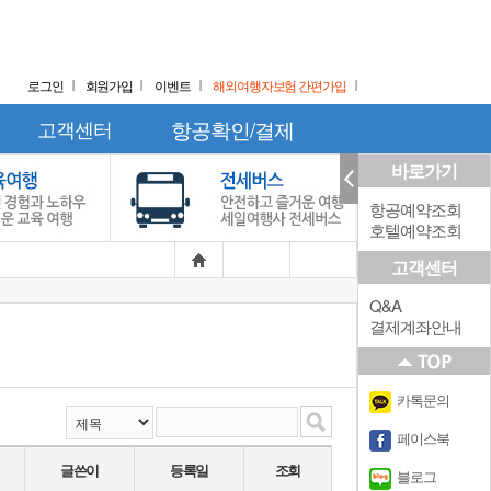
로그인
회원가입
이벤트
해외여행자보험 간편가입
고객센터
항공확인/결제
바로가기
항공예약조회
호텔예약조회
고객센터
Q&A
결제계좌안내
카톡문의
페이스북
글쓴이
등록일
조회
블로그