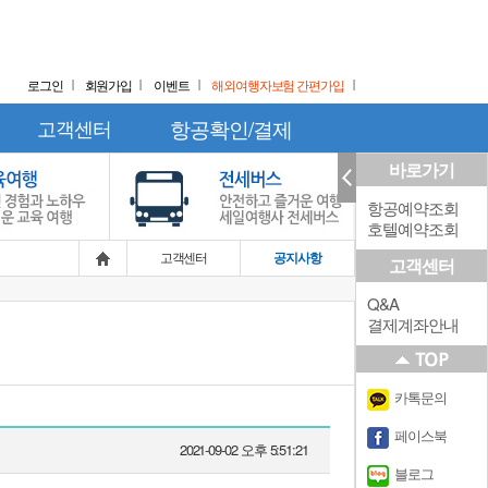
로그인
회원가입
이벤트
해외여행자보험 간편가입
고객센터
항공확인/결제
바로가기
항공예약조회
호텔예약조회
고객센터
공지사항
고객센터
Q&A
결제계좌안내
카톡문의
페이스북
2021-09-02 오후 5:51:21
블로그