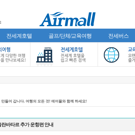
그
전세계호텔
골프/단체/교육여행
전세버스
 만들어 갑니다. 여행의 모든 것! 에어몰와 함께 하세요!
 울란바타르 추가 운항편 안내